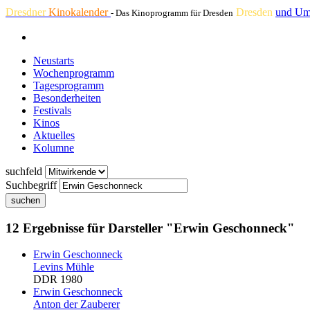
Dresdner
Kinokalender
Dresden
und Um
- Das Kinoprogramm für Dresden
Neustarts
Wochenprogramm
Tagesprogramm
Besonderheiten
Festivals
Kinos
Aktuelles
Kolumne
suchfeld
Suchbegriff
suchen
12 Ergebnisse für Darsteller "Erwin Geschonneck"
Erwin Geschonneck
Levins Mühle
DDR 1980
Erwin Geschonneck
Anton der Zauberer