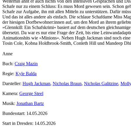
Weiterhin ahnt er auch nichts von den intensiven Gesprächen und Di
Schafe nur zu einem Schluss: Es muss Mord gewesen sein. Schon geht 
Schafe zur Aufgabe, ihn mit allen Mitteln zu unterstützen. Dafür müs
Und das ist alles andere als einfach. Die schlaue Schafdame Miss Map
der hiesigen Dorfbewohner:innen auf, um den Mord an ihrem geliebte
»Glennkill: Ein Schafskrimi« basiert auf dem deutschen gleichnamig
übersetzt. Da war es nur eine Frage der Zeit, bis eine Leinwandadapti
Animationshits wie »Minions«. Neben Hugh Jackman sind noch eine 
Tosin Cole, Kobna Holdbrook‑Smith, Conleth Hill und Mandeep Dhi
Anne
Buch:
Craig Mazin
Regie:
Kyle Balda
Darsteller:
Hugh Jackman
,
Nicholas Braun
,
Nicholas Galitzine
,
Moll
Kamera:
George Steel
Musik:
Jonathan Bartz
Bundesstart:
14.05.2026
Start in Dresden:
14.05.2026