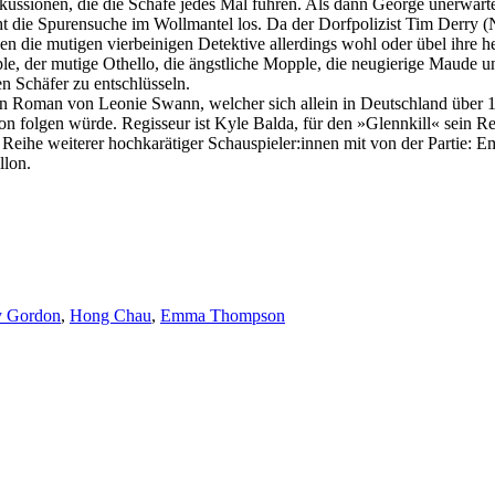
skussionen, die die Schafe jedes Mal führen. Als dann George unerwart
die Spurensuche im Wollmantel los. Da der Dorfpolizist Tim Derry (Ni
sen die mutigen vierbeinigen Detektive allerdings wohl oder übel ihre
le, der mutige Othello, die ängstliche Mopple, die neugierige Maude u
n Schäfer zu entschlüsseln.
en Roman von Leonie Swann, welcher sich allein in Deutschland über 1
on folgen würde. Regisseur ist Kyle Balda, für den »Glennkill« sein Rea
Reihe weiterer hochkarätiger Schauspieler:innen mit von der Partie:
llon.
y Gordon
,
Hong Chau
,
Emma Thompson