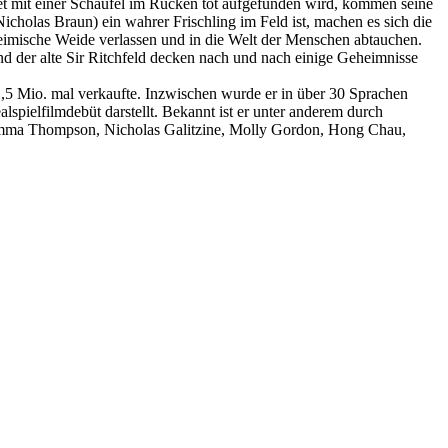
et mit einer Schaufel im Rücken tot aufgefunden wird, kommen seine
cholas Braun) ein wahrer Frischling im Feld ist, machen es sich die
 heimische Weide verlassen und in die Welt der Menschen abtauchen.
nd der alte Sir Ritchfeld decken nach und nach einige Geheimnisse
,5 Mio. mal verkaufte. Inzwischen wurde er in über 30 Sprachen
lspielfilmdebüt darstellt. Bekannt ist er unter anderem durch
 Emma Thompson, Nicholas Galitzine, Molly Gordon, Hong Chau,