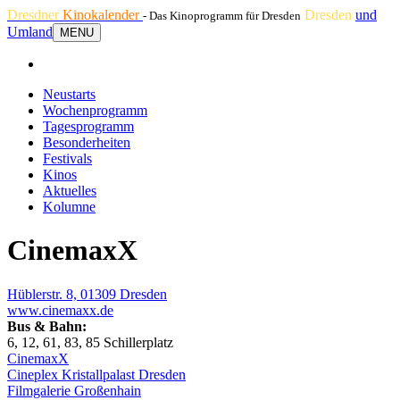
Dresdner
Kinokalender
Dresden
und
- Das Kinoprogramm für Dresden
Umland
MENU
Neustarts
Wochenprogramm
Tagesprogramm
Besonderheiten
Festivals
Kinos
Aktuelles
Kolumne
CinemaxX
Hüblerstr. 8, 01309 Dresden
www.cinemaxx.de
Bus & Bahn:
6, 12, 61, 83, 85 Schillerplatz
CinemaxX
Cineplex Kristallpalast Dresden
Filmgalerie Großenhain