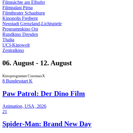
Filmnächte am Elbufer
Filmpalast Pirna
Filmtheater Schauburg
Kinopolis Freiberg
Neustadt Grenzland-Lichtspiele
Programmkino Ost
Rundkino Dresden
Thalia
UCI-Kinowelt
Zentralkino
06. August - 12. August
Kinoprogramm CinemaxX
8
Bundesstart
K
Paw Patrol: Der Dino Film
Animation, USA, 2026
21
Spider-Man: Brand New Day