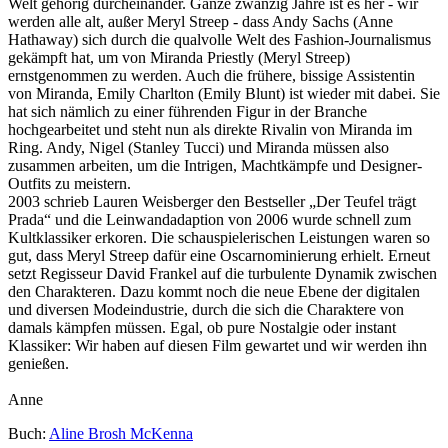
Welt gehörig durcheinander. Ganze zwanzig Jahre ist es her - wir
werden alle alt, außer Meryl Streep - dass Andy Sachs (Anne
Hathaway) sich durch die qualvolle Welt des Fashion-Journalismus
gekämpft hat, um von Miranda Priestly (Meryl Streep)
ernstgenommen zu werden. Auch die frühere, bissige Assistentin
von Miranda, Emily Charlton (Emily Blunt) ist wieder mit dabei. Sie
hat sich nämlich zu einer führenden Figur in der Branche
hochgearbeitet und steht nun als direkte Rivalin von Miranda im
Ring. Andy, Nigel (Stanley Tucci) und Miranda müssen also
zusammen arbeiten, um die Intrigen, Machtkämpfe und Designer-
Outfits zu meistern.
2003 schrieb Lauren Weisberger den Bestseller „Der Teufel trägt
Prada“ und die Leinwandadaption von 2006 wurde schnell zum
Kultklassiker erkoren. Die schauspielerischen Leistungen waren so
gut, dass Meryl Streep dafür eine Oscarnominierung erhielt. Erneut
setzt Regisseur David Frankel auf die turbulente Dynamik zwischen
den Charakteren. Dazu kommt noch die neue Ebene der digitalen
und diversen Modeindustrie, durch die sich die Charaktere von
damals kämpfen müssen. Egal, ob pure Nostalgie oder instant
Klassiker: Wir haben auf diesen Film gewartet und wir werden ihn
genießen.
Anne
Buch:
Aline Brosh McKenna