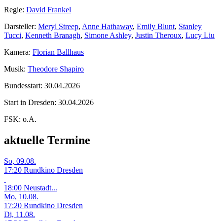
Regie:
David Frankel
Darsteller:
Meryl Streep
,
Anne Hathaway
,
Emily Blunt
,
Stanley
Tucci
,
Kenneth Branagh
,
Simone Ashley
,
Justin Theroux
,
Lucy Liu
Kamera:
Florian Ballhaus
Musik:
Theodore Shapiro
Bundesstart:
30.04.2026
Start in Dresden:
30.04.2026
FSK:
o.A.
aktuelle Termine
So, 09.08.
17:20 Rundkino Dresden
18:00 Neustadt...
Mo, 10.08.
17:20 Rundkino Dresden
Di, 11.08.