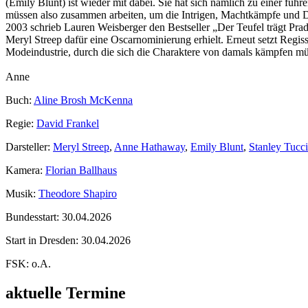
(Emily Blunt) ist wieder mit dabei. Sie hat sich nämlich zu einer fü
müssen also zusammen arbeiten, um die Intrigen, Machtkämpfe und D
2003 schrieb Lauren Weisberger den Bestseller „Der Teufel trägt Pra
Meryl Streep dafür eine Oscarnominierung erhielt. Erneut setzt Reg
Modeindustrie, durch die sich die Charaktere von damals kämpfen müs
Anne
Buch:
Aline Brosh McKenna
Regie:
David Frankel
Darsteller:
Meryl Streep
,
Anne Hathaway
,
Emily Blunt
,
Stanley Tucci
Kamera:
Florian Ballhaus
Musik:
Theodore Shapiro
Bundesstart:
30.04.2026
Start in Dresden:
30.04.2026
FSK:
o.A.
aktuelle Termine