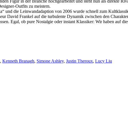
hrenden Figur in der Branche hochgearbeitet und steht nun als direkte 
esigner-Outfits zu meistern.
da“ und die Leinwandadaption von 2006 wurde schnell zum Kultklassike
isseur David Frankel auf die turbulente Dynamik zwischen den Charakt
sen. Egal, ob pure Nostalgie oder instant Klassiker: Wir haben auf d
,
Kenneth Branagh
,
Simone Ashley
,
Justin Theroux
,
Lucy Liu