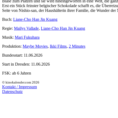
Blase zum Platzen und sie wird hineingeworfen in eine Welt, die ganz an
Erst ein Stück feinster belgischer Schokolade schafft es, die Überre
Seite von Nishio-san, der Haushälterin ihrer Familie, die Wunder der 
Buch:
Liane-Cho Han Jin Kuang
Regie:
Maïlys Vallade
,
Liane-Cho Han Jin Kuang
Musik:
Mari Fukuhara
Produktion:
Maybe Movies
,
Ikki Films
,
2 Minutes
Bundesstart:
11.06.2026
Start in Dresden:
11.06.2026
FSK:
ab 6 Jahren
© kinokalender.com 2026
Kontakt / Impressum
Datenschutz