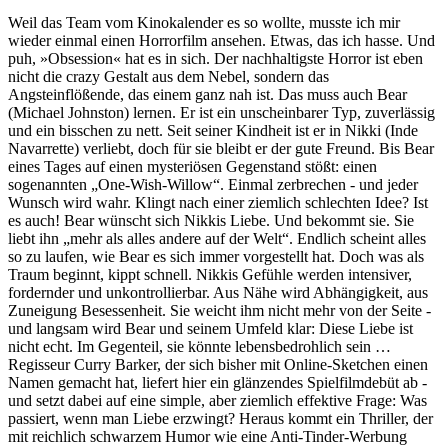
Weil das Team vom Kinokalender es so wollte, musste ich mir
wieder einmal einen Horrorfilm ansehen. Etwas, das ich hasse. Und
puh, »Obsession« hat es in sich. Der nachhaltigste Horror ist eben
nicht die crazy Gestalt aus dem Nebel, sondern das
Angsteinflößende, das einem ganz nah ist. Das muss auch Bear
(Michael Johnston) lernen. Er ist ein unscheinbarer Typ, zuverlässig
und ein bisschen zu nett. Seit seiner Kindheit ist er in Nikki (Inde
Navarrette) verliebt, doch für sie bleibt er der gute Freund. Bis Bear
eines Tages auf einen mysteriösen Gegenstand stößt: einen
sogenannten „One-Wish-Willow“. Einmal zerbrechen - und jeder
Wunsch wird wahr. Klingt nach einer ziemlich schlechten Idee? Ist
es auch! Bear wünscht sich Nikkis Liebe. Und bekommt sie. Sie
liebt ihn „mehr als alles andere auf der Welt“. Endlich scheint alles
so zu laufen, wie Bear es sich immer vorgestellt hat. Doch was als
Traum beginnt, kippt schnell. Nikkis Gefühle werden intensiver,
fordernder und unkontrollierbar. Aus Nähe wird Abhängigkeit, aus
Zuneigung Besessenheit. Sie weicht ihm nicht mehr von der Seite -
und langsam wird Bear und seinem Umfeld klar: Diese Liebe ist
nicht echt. Im Gegenteil, sie könnte lebensbedrohlich sein …
Regisseur Curry Barker, der sich bisher mit Online-Sketchen einen
Namen gemacht hat, liefert hier ein glänzendes Spielfilmdebüt ab -
und setzt dabei auf eine simple, aber ziemlich effektive Frage: Was
passiert, wenn man Liebe erzwingt? Heraus kommt ein Thriller, der
mit reichlich schwarzem Humor wie eine Anti-Tinder-Werbung