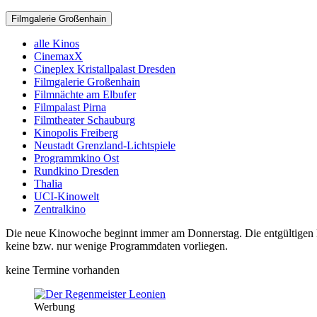
Filmgalerie Großenhain
alle Kinos
CinemaxX
Cineplex Kristallpalast Dresden
Filmgalerie Großenhain
Filmnächte am Elbufer
Filmpalast Pirna
Filmtheater Schauburg
Kinopolis Freiberg
Neustadt Grenzland-Lichtspiele
Programmkino Ost
Rundkino Dresden
Thalia
UCI-Kinowelt
Zentralkino
Die neue Kinowoche beginnt immer am Donnerstag. Die entgültigen Pro
keine bzw. nur wenige Programmdaten vorliegen.
keine Termine vorhanden
Werbung