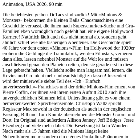
Animation, USA 2026, 90 min
Die beliebtesten gelben TicTacs sind zurück! Mit »Minions &
Monsters« bekommen die kleinen Balla-Chaosmaschinen eine
Geschichte verpasst, die ihnen nach Superschurken-Suche und Gru-
Familienleben womöglich noch gefehlt hat: eine eigene Hollywood-
Karriere! Natürlich läuft auch das nicht normal ab, sondern geht
ähnlich schief wie alle bisherigen Abenteuer. Die Geschichte spielt
40 Jahre vor dem ersten »Minions«-Film: Im Hollywood der 1920er
erobern die Gelblinge die Traumfabrik, werden Filmstars, verlieren
dann alles, lassen nebenbei Monster auf die Welt los und müssen
anschließend genau den Planeten retten, den sie gerade erst in diese
Lage gebracht haben. Vielleicht sollte man langsam mal lernen, die
Kevins und Co. nicht mehr unbeaufsichtigt zu lassen! Inszeniert
wird der mittlerweile siebte Teil des »Ich - Einfach
unverbesserlich«- Franchises und der dritte Minions-Film erneut von
Pierre Coffin, der ihnen seit ihrem ersten Auftritt 2010 auch ihre
unvergleichlichen Stimmen leiht. Unterstützung gibt es von einem
bemerkenswerten Sprecherensemble: Christoph Waltz spricht
Regisseur Max sowohl in der deutschen als auch in der englischen
Fassung, Bill und Tom Kaulitz übernehmen die Monster Goomi und
Dort. Im Original sind außerdem Allison Janney, Jeff Bridges, Jesse
Eisenberg und viele mehr dabei. Die Besetzung ist kein Wunder:
Nach mehr als 15 Jahren sind die Minions längst keine
Nebenfiguren mehr, sondern ein eigenes Popkultur-Phänomen in