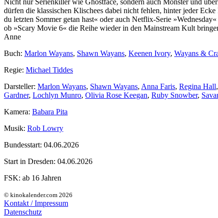
Nicht nur Serienkiller wie Ghostface, sondern auch Monster und über
dürfen die klassischen Klischees dabei nicht fehlen, hinter jeder Ec
du letzten Sommer getan hast« oder auch Netflix-Serie »Wednesday« 
ob »Scary Movie 6« die Reihe wieder in den Mainstream Kult bring
Anne
Buch:
Marlon Wayans
,
Shawn Wayans
,
Keenen Ivory
,
Wayans & Cr
Regie:
Michael Tiddes
Darsteller:
Marlon Wayans
,
Shawn Wayans
,
Anna Faris
,
Regina Hall
Gardner
,
Lochlyn Munro
,
Olivia Rose Keegan
,
Ruby Snowber
,
Sava
Kamera:
Babara Pita
Musik:
Rob Lowry
Bundesstart:
04.06.2026
Start in Dresden:
04.06.2026
FSK:
ab 16 Jahren
© kinokalender.com 2026
Kontakt / Impressum
Datenschutz