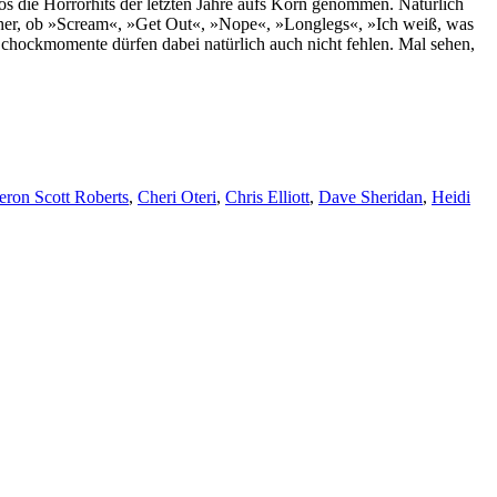
os die Horrorhits der letzten Jahre aufs Korn genommen. Natürlich
 sicher, ob »Scream«, »Get Out«, »Nope«, »Longlegs«, »Ich weiß, was
chockmomente dürfen dabei natürlich auch nicht fehlen. Mal sehen,
ron Scott Roberts
,
Cheri Oteri
,
Chris Elliott
,
Dave Sheridan
,
Heidi