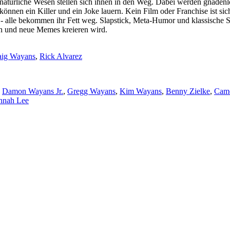
natürliche Wesen stellen sich ihnen in den Weg. Dabei werden gnadenl
ke können ein Killer und ein Joke lauern. Kein Film oder Franchise ist
- alle bekommen ihr Fett weg. Slapstick, Meta-Humor und klassische S
en und neue Memes kreieren wird.
aig Wayans
,
Rick Alvarez
,
Damon Wayans Jr.
,
Gregg Wayans
,
Kim Wayans
,
Benny Zielke
,
Came
nnah Lee