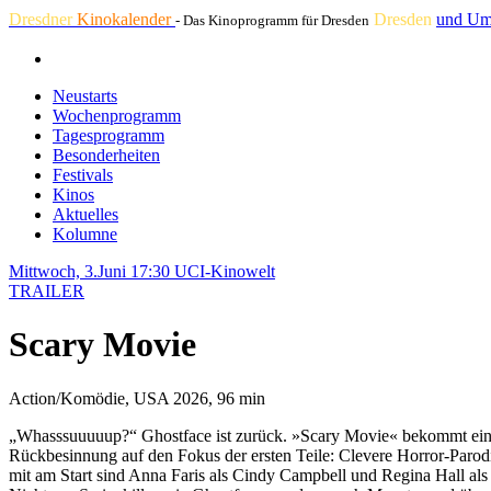
Dresdner
Kinokalender
Dresden
und Um
- Das Kinoprogramm für Dresden
Neustarts
Wochenprogramm
Tagesprogramm
Besonderheiten
Festivals
Kinos
Aktuelles
Kolumne
Mittwoch, 3.Juni 17:30
UCI-Kinowelt
TRAILER
Scary Movie
Action/Komödie, USA 2026, 96 min
„Whasssuuuuup?“ Ghostface ist zurück. »Scary Movie« bekommt eine n
Rückbesinnung auf den Fokus der ersten Teile: Clevere Horror-Paro
mit am Start sind Anna Faris als Cindy Campbell und Regina Hall als