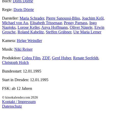
Buch:
Doris Dörrie
Regie:
Doris Dörrie
Darsteller:
Maria Schrader
,
Pierre Sanoussi-Bliss
,
Joachim Król
,
Michael von Au
,
Elisabeth Trissenaar
,
Peggy Parnass
,
Ingo
Naujoks
,
Lorose Keller
,
Anya Hoffmann
,
Oliver Nägele
,
Erwin
Grosche
,
Roland Kabelitz
,
Steffen Gräbner
,
Ute Maria Lerner
Kamera:
Helge Weindler
Musik:
Niki Reiser
Produktion:
Cobra Film
,
ZDF
,
Gerd Huber
,
Renate Seefeldt
,
Christoph Holch
Bundesstart:
12.01.1995
Start in Dresden:
12.01.1995
FSK:
ab 12 Jahren
© kinokalender.com 2026
Kontakt / Impressum
Datenschutz