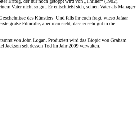
er Erfolg, der nur noch getoppt wird von „Thriller“ (1982).
inem Vater nicht so gut. Er entschließt sich, seinen Vater als Manager
Geschehnisse des Künstlers. Und falls ihr euch fragt, wieso Jafaar
ste große Filmrolle, aber man sieht, dass er sehr gut in die
 stammt von John Logan. Produziert wird das Biopic von Graham
 Jackson seit dessen Tod im Jahr 2009 verwalten.