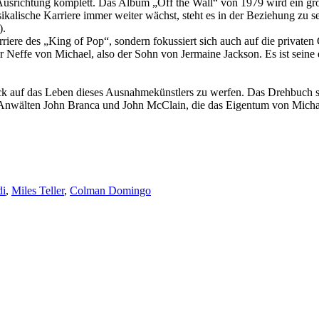
Ausrichtung komplett. Das Album „Off the Wall“ von 1979 wird ein groß
ikalische Karriere immer weiter wächst, steht es in der Beziehung zu se
).
riere des „King of Pop“, sondern fokussiert sich auch auf die privaten 
r Neffe von Michael, also der Sohn von Jermaine Jackson. Es ist seine er
ick auf das Leben dieses Ausnahmekünstlers zu werfen. Das Drehbuch
nwälten John Branca und John McClain, die das Eigentum von Michael
di
,
Miles Teller
,
Colman Domingo