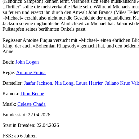
(Kendrick Sampson) kennen lernt, verändert sich seine musikalische 
„Thriller“ sollte die meistverkaufte Platte sein. Während Michaels mus
zu feuern und ersetzt ihn durch den Anwalt John Branca (Miles Teller
»Michael« erzählt also nicht nur die Geschichte der unglaublichen Kar
Jackson so eine unglaubliche Ähnlichkeit zu Michael hat: Jafaar ist de
Fußstapfen seines berühmten Onkels passt.
Regisseur Antoine Fuqua versucht mit »Michael« einen ehrlichen Bl
King, der auch »Bohemian Rhapsody« gemacht hat, und den beiden A
Anne
Buch:
John Logan
Regie:
Antoine Fuqua
Darsteller:
Jaafar Jackson
,
Nia Long
,
Laura Harrier
,
Juliano Krue Val
Kamera:
Dion Beebe
Musik:
Celeste Chada
Bundesstart:
22.04.2026
Start in Dresden:
22.04.2026
FSK:
ab 6 Jahren