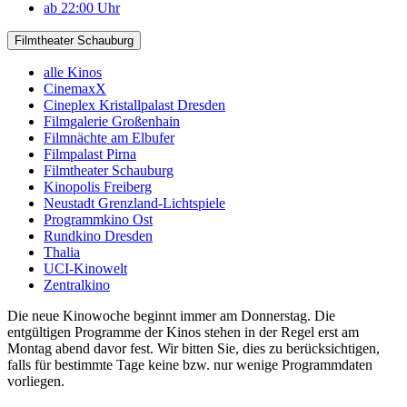
ab 22:00 Uhr
Filmtheater Schauburg
alle Kinos
CinemaxX
Cineplex Kristallpalast Dresden
Filmgalerie Großenhain
Filmnächte am Elbufer
Filmpalast Pirna
Filmtheater Schauburg
Kinopolis Freiberg
Neustadt Grenzland-Lichtspiele
Programmkino Ost
Rundkino Dresden
Thalia
UCI-Kinowelt
Zentralkino
Die neue Kinowoche beginnt immer am Donnerstag. Die
entgültigen Programme der Kinos stehen in der Regel erst am
Montag abend davor fest. Wir bitten Sie, dies zu berücksichtigen,
falls für bestimmte Tage keine bzw. nur wenige Programmdaten
vorliegen.