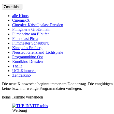
Zentralkino
alle Kinos
CinemaxX
Cineplex Kristallpalast Dresden
Filmgalerie Großenhain
Filmnächte am Elbufer
Filmpalast Pirna
Filmtheater Schauburg
Kinopolis Freiberg
Neustadt Grenzland-Lichtspiele
Programmkino Ost
Rundkino Dresden
Thalia
UCI-Kinowelt
Zentralkino
Die neue Kinowoche beginnt immer am Donnerstag. Die entgültigen Pro
keine bzw. nur wenige Programmdaten vorliegen.
keine Termine vorhanden
Werbung