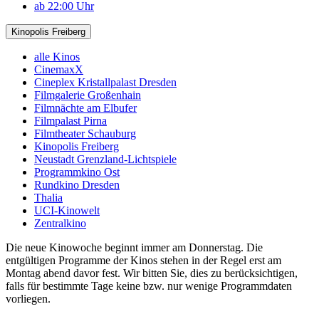
ab 22:00 Uhr
Kinopolis Freiberg
alle Kinos
CinemaxX
Cineplex Kristallpalast Dresden
Filmgalerie Großenhain
Filmnächte am Elbufer
Filmpalast Pirna
Filmtheater Schauburg
Kinopolis Freiberg
Neustadt Grenzland-Lichtspiele
Programmkino Ost
Rundkino Dresden
Thalia
UCI-Kinowelt
Zentralkino
Die neue Kinowoche beginnt immer am Donnerstag. Die
entgültigen Programme der Kinos stehen in der Regel erst am
Montag abend davor fest. Wir bitten Sie, dies zu berücksichtigen,
falls für bestimmte Tage keine bzw. nur wenige Programmdaten
vorliegen.