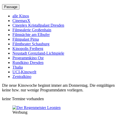
Passage
alle Kinos
CinemaxX
Cineplex Kristallpalast Dresden
Filmgalerie Großenhain
Filmnächte am Elbufer
Filmpalast Pirna
Filmtheater Schauburg
Kinopolis Freiberg
Neustadt Grenzland-Lichtspiele
Programmkino Ost
Rundkino Dresden
Thalia
UCI-Kinowelt
Zentralkino
Die neue Kinowoche beginnt immer am Donnerstag. Die entgültigen Pro
keine bzw. nur wenige Programmdaten vorliegen.
keine Termine vorhanden
Werbung