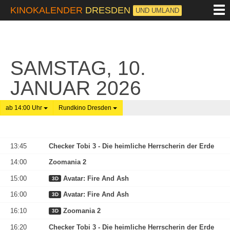
M
KINOKALENDER
DRESDEN
UND UMLAND
SAMSTAG, 10.
JANUAR 2026
ab 14:00 Uhr
Rundkino Dresden
13:45
Checker Tobi 3 - Die heimliche Herrscherin der Erde
14:00
Zoomania 2
15:00
Avatar: Fire And Ash
3D
16:00
Avatar: Fire And Ash
3D
16:10
Zoomania 2
3D
16:20
Checker Tobi 3 - Die heimliche Herrscherin der Erde