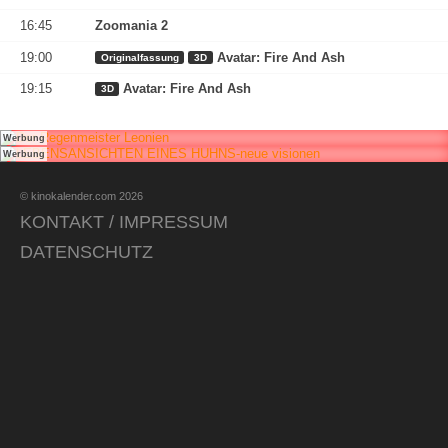
16:45
Zoomania 2
19:00
Avatar: Fire And Ash
Originalfassung
3D
19:15
Avatar: Fire And Ash
3D
Werbung
Werbung
© kinokalender.com 2026
KONTAKT / IMPRESSUM
DATENSCHUTZ