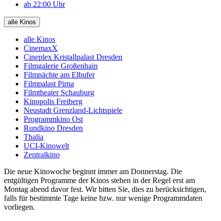
ab 22:00 Uhr
alle Kinos
alle Kinos
CinemaxX
Cineplex Kristallpalast Dresden
Filmgalerie Großenhain
Filmnächte am Elbufer
Filmpalast Pirna
Filmtheater Schauburg
Kinopolis Freiberg
Neustadt Grenzland-Lichtspiele
Programmkino Ost
Rundkino Dresden
Thalia
UCI-Kinowelt
Zentralkino
Die neue Kinowoche beginnt immer am Donnerstag. Die
entgültigen Programme der Kinos stehen in der Regel erst am
Montag abend davor fest. Wir bitten Sie, dies zu berücksichtigen,
falls für bestimmte Tage keine bzw. nur wenige Programmdaten
vorliegen.