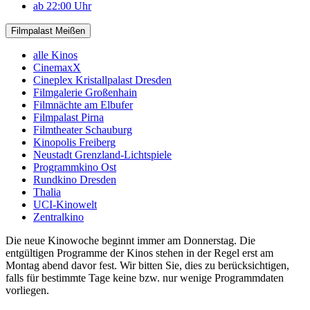
ab 22:00 Uhr
Filmpalast Meißen
alle Kinos
CinemaxX
Cineplex Kristallpalast Dresden
Filmgalerie Großenhain
Filmnächte am Elbufer
Filmpalast Pirna
Filmtheater Schauburg
Kinopolis Freiberg
Neustadt Grenzland-Lichtspiele
Programmkino Ost
Rundkino Dresden
Thalia
UCI-Kinowelt
Zentralkino
Die neue Kinowoche beginnt immer am Donnerstag. Die
entgültigen Programme der Kinos stehen in der Regel erst am
Montag abend davor fest. Wir bitten Sie, dies zu berücksichtigen,
falls für bestimmte Tage keine bzw. nur wenige Programmdaten
vorliegen.