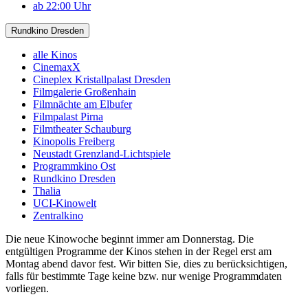
ab 22:00 Uhr
Rundkino Dresden
alle Kinos
CinemaxX
Cineplex Kristallpalast Dresden
Filmgalerie Großenhain
Filmnächte am Elbufer
Filmpalast Pirna
Filmtheater Schauburg
Kinopolis Freiberg
Neustadt Grenzland-Lichtspiele
Programmkino Ost
Rundkino Dresden
Thalia
UCI-Kinowelt
Zentralkino
Die neue Kinowoche beginnt immer am Donnerstag. Die
entgültigen Programme der Kinos stehen in der Regel erst am
Montag abend davor fest. Wir bitten Sie, dies zu berücksichtigen,
falls für bestimmte Tage keine bzw. nur wenige Programmdaten
vorliegen.