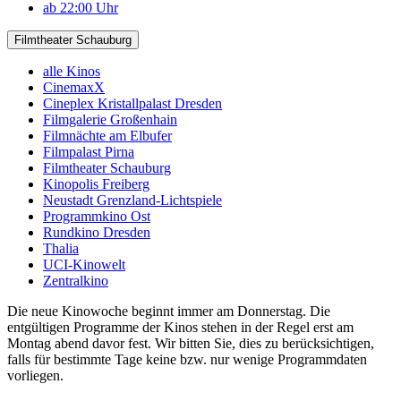
ab 22:00 Uhr
Filmtheater Schauburg
alle Kinos
CinemaxX
Cineplex Kristallpalast Dresden
Filmgalerie Großenhain
Filmnächte am Elbufer
Filmpalast Pirna
Filmtheater Schauburg
Kinopolis Freiberg
Neustadt Grenzland-Lichtspiele
Programmkino Ost
Rundkino Dresden
Thalia
UCI-Kinowelt
Zentralkino
Die neue Kinowoche beginnt immer am Donnerstag. Die
entgültigen Programme der Kinos stehen in der Regel erst am
Montag abend davor fest. Wir bitten Sie, dies zu berücksichtigen,
falls für bestimmte Tage keine bzw. nur wenige Programmdaten
vorliegen.