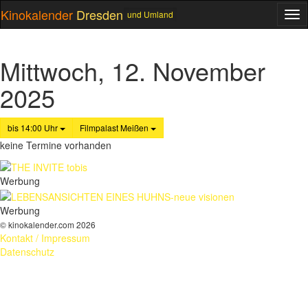
Kinokalender
Dresden
und Umland
ME
Mittwoch, 12. November
2025
bis 14:00 Uhr
Filmpalast Meißen
keine Termine vorhanden
Werbung
Werbung
© kinokalender.com 2026
Kontakt / Impressum
Datenschutz