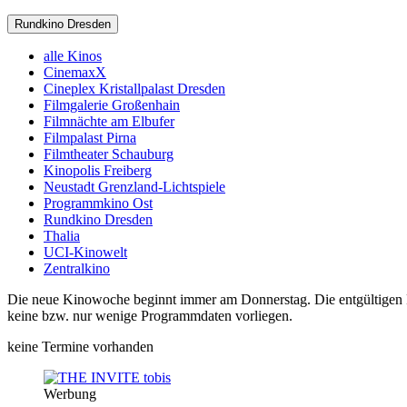
Rundkino Dresden
alle Kinos
CinemaxX
Cineplex Kristallpalast Dresden
Filmgalerie Großenhain
Filmnächte am Elbufer
Filmpalast Pirna
Filmtheater Schauburg
Kinopolis Freiberg
Neustadt Grenzland-Lichtspiele
Programmkino Ost
Rundkino Dresden
Thalia
UCI-Kinowelt
Zentralkino
Die neue Kinowoche beginnt immer am Donnerstag. Die entgültigen Pro
keine bzw. nur wenige Programmdaten vorliegen.
keine Termine vorhanden
Werbung