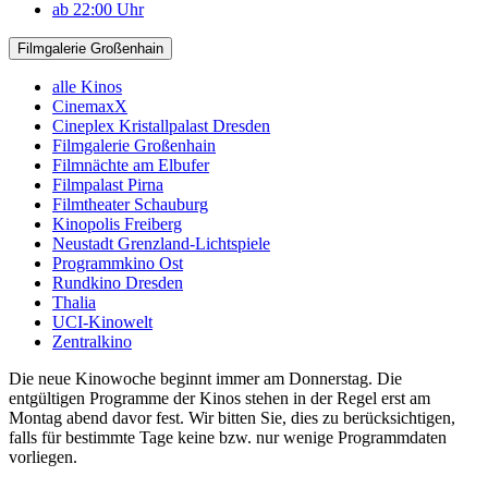
ab 22:00 Uhr
Filmgalerie Großenhain
alle Kinos
CinemaxX
Cineplex Kristallpalast Dresden
Filmgalerie Großenhain
Filmnächte am Elbufer
Filmpalast Pirna
Filmtheater Schauburg
Kinopolis Freiberg
Neustadt Grenzland-Lichtspiele
Programmkino Ost
Rundkino Dresden
Thalia
UCI-Kinowelt
Zentralkino
Die neue Kinowoche beginnt immer am Donnerstag. Die
entgültigen Programme der Kinos stehen in der Regel erst am
Montag abend davor fest. Wir bitten Sie, dies zu berücksichtigen,
falls für bestimmte Tage keine bzw. nur wenige Programmdaten
vorliegen.