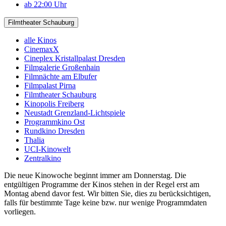
ab 22:00 Uhr
Filmtheater Schauburg
alle Kinos
CinemaxX
Cineplex Kristallpalast Dresden
Filmgalerie Großenhain
Filmnächte am Elbufer
Filmpalast Pirna
Filmtheater Schauburg
Kinopolis Freiberg
Neustadt Grenzland-Lichtspiele
Programmkino Ost
Rundkino Dresden
Thalia
UCI-Kinowelt
Zentralkino
Die neue Kinowoche beginnt immer am Donnerstag. Die
entgültigen Programme der Kinos stehen in der Regel erst am
Montag abend davor fest. Wir bitten Sie, dies zu berücksichtigen,
falls für bestimmte Tage keine bzw. nur wenige Programmdaten
vorliegen.