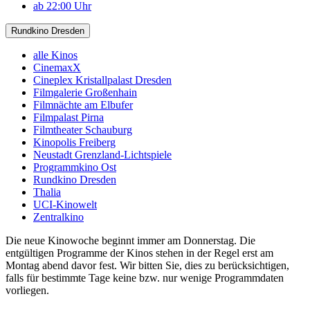
ab 22:00 Uhr
Rundkino Dresden
alle Kinos
CinemaxX
Cineplex Kristallpalast Dresden
Filmgalerie Großenhain
Filmnächte am Elbufer
Filmpalast Pirna
Filmtheater Schauburg
Kinopolis Freiberg
Neustadt Grenzland-Lichtspiele
Programmkino Ost
Rundkino Dresden
Thalia
UCI-Kinowelt
Zentralkino
Die neue Kinowoche beginnt immer am Donnerstag. Die
entgültigen Programme der Kinos stehen in der Regel erst am
Montag abend davor fest. Wir bitten Sie, dies zu berücksichtigen,
falls für bestimmte Tage keine bzw. nur wenige Programmdaten
vorliegen.