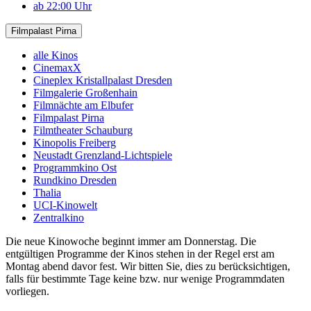
ab 22:00 Uhr
Filmpalast Pirna
alle Kinos
CinemaxX
Cineplex Kristallpalast Dresden
Filmgalerie Großenhain
Filmnächte am Elbufer
Filmpalast Pirna
Filmtheater Schauburg
Kinopolis Freiberg
Neustadt Grenzland-Lichtspiele
Programmkino Ost
Rundkino Dresden
Thalia
UCI-Kinowelt
Zentralkino
Die neue Kinowoche beginnt immer am Donnerstag. Die
entgültigen Programme der Kinos stehen in der Regel erst am
Montag abend davor fest. Wir bitten Sie, dies zu berücksichtigen,
falls für bestimmte Tage keine bzw. nur wenige Programmdaten
vorliegen.