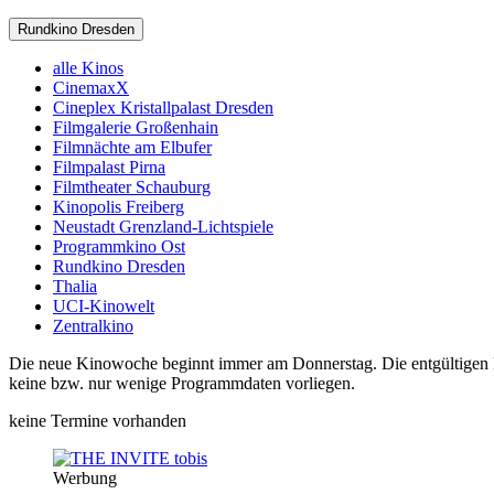
Rundkino Dresden
alle Kinos
CinemaxX
Cineplex Kristallpalast Dresden
Filmgalerie Großenhain
Filmnächte am Elbufer
Filmpalast Pirna
Filmtheater Schauburg
Kinopolis Freiberg
Neustadt Grenzland-Lichtspiele
Programmkino Ost
Rundkino Dresden
Thalia
UCI-Kinowelt
Zentralkino
Die neue Kinowoche beginnt immer am Donnerstag. Die entgültigen Pro
keine bzw. nur wenige Programmdaten vorliegen.
keine Termine vorhanden
Werbung