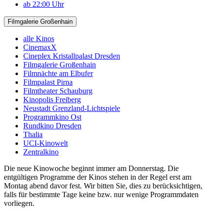
ab 22:00 Uhr
Filmgalerie Großenhain
alle Kinos
CinemaxX
Cineplex Kristallpalast Dresden
Filmgalerie Großenhain
Filmnächte am Elbufer
Filmpalast Pirna
Filmtheater Schauburg
Kinopolis Freiberg
Neustadt Grenzland-Lichtspiele
Programmkino Ost
Rundkino Dresden
Thalia
UCI-Kinowelt
Zentralkino
Die neue Kinowoche beginnt immer am Donnerstag. Die
entgültigen Programme der Kinos stehen in der Regel erst am
Montag abend davor fest. Wir bitten Sie, dies zu berücksichtigen,
falls für bestimmte Tage keine bzw. nur wenige Programmdaten
vorliegen.