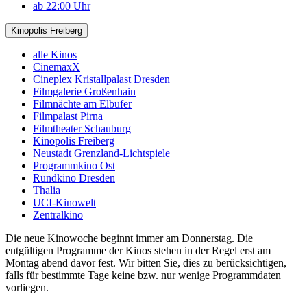
ab 22:00 Uhr
Kinopolis Freiberg
alle Kinos
CinemaxX
Cineplex Kristallpalast Dresden
Filmgalerie Großenhain
Filmnächte am Elbufer
Filmpalast Pirna
Filmtheater Schauburg
Kinopolis Freiberg
Neustadt Grenzland-Lichtspiele
Programmkino Ost
Rundkino Dresden
Thalia
UCI-Kinowelt
Zentralkino
Die neue Kinowoche beginnt immer am Donnerstag. Die
entgültigen Programme der Kinos stehen in der Regel erst am
Montag abend davor fest. Wir bitten Sie, dies zu berücksichtigen,
falls für bestimmte Tage keine bzw. nur wenige Programmdaten
vorliegen.