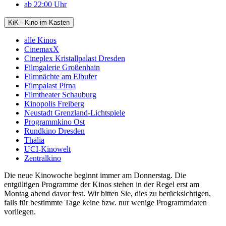
ab 22:00 Uhr
KiK - Kino im Kasten
alle Kinos
CinemaxX
Cineplex Kristallpalast Dresden
Filmgalerie Großenhain
Filmnächte am Elbufer
Filmpalast Pirna
Filmtheater Schauburg
Kinopolis Freiberg
Neustadt Grenzland-Lichtspiele
Programmkino Ost
Rundkino Dresden
Thalia
UCI-Kinowelt
Zentralkino
Die neue Kinowoche beginnt immer am Donnerstag. Die
entgültigen Programme der Kinos stehen in der Regel erst am
Montag abend davor fest. Wir bitten Sie, dies zu berücksichtigen,
falls für bestimmte Tage keine bzw. nur wenige Programmdaten
vorliegen.