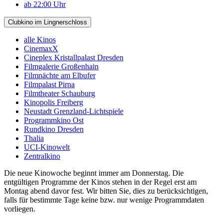
ab 22:00 Uhr
Clubkino im Lingnerschloss
alle Kinos
CinemaxX
Cineplex Kristallpalast Dresden
Filmgalerie Großenhain
Filmnächte am Elbufer
Filmpalast Pirna
Filmtheater Schauburg
Kinopolis Freiberg
Neustadt Grenzland-Lichtspiele
Programmkino Ost
Rundkino Dresden
Thalia
UCI-Kinowelt
Zentralkino
Die neue Kinowoche beginnt immer am Donnerstag. Die
entgültigen Programme der Kinos stehen in der Regel erst am
Montag abend davor fest. Wir bitten Sie, dies zu berücksichtigen,
falls für bestimmte Tage keine bzw. nur wenige Programmdaten
vorliegen.