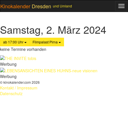
Kinokalender
Dresden
und Umland
ME
Samstag, 2. März 2024
ab 17:00 Uhr
Filmpalast Pirna
keine Termine vorhanden
Werbung
Werbung
© kinokalender.com 2026
Kontakt / Impressum
Datenschutz