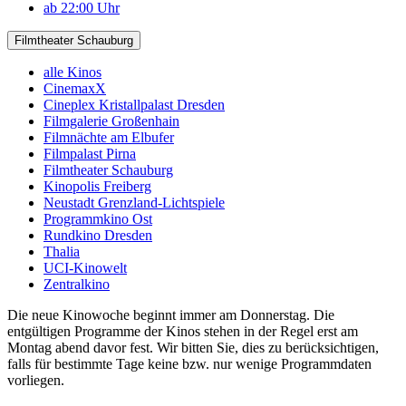
ab 22:00 Uhr
Filmtheater Schauburg
alle Kinos
CinemaxX
Cineplex Kristallpalast Dresden
Filmgalerie Großenhain
Filmnächte am Elbufer
Filmpalast Pirna
Filmtheater Schauburg
Kinopolis Freiberg
Neustadt Grenzland-Lichtspiele
Programmkino Ost
Rundkino Dresden
Thalia
UCI-Kinowelt
Zentralkino
Die neue Kinowoche beginnt immer am Donnerstag. Die
entgültigen Programme der Kinos stehen in der Regel erst am
Montag abend davor fest. Wir bitten Sie, dies zu berücksichtigen,
falls für bestimmte Tage keine bzw. nur wenige Programmdaten
vorliegen.